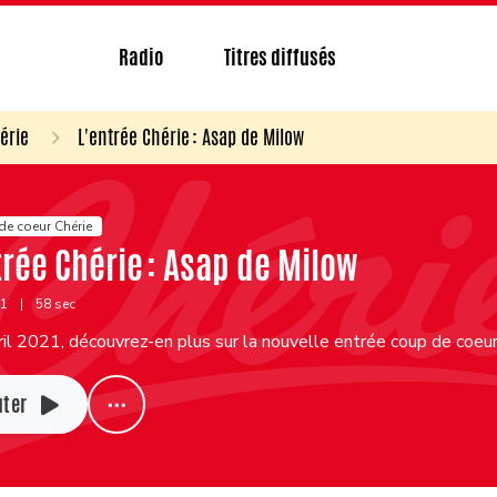
Radio
Titres diffusés
érie
L'entrée Chérie : Asap de Milow
de coeur Chérie
trée Chérie : Asap de Milow
21
|
58 sec
il 2021, découvrez-en plus sur la nouvelle entrée coup de coeu
uter