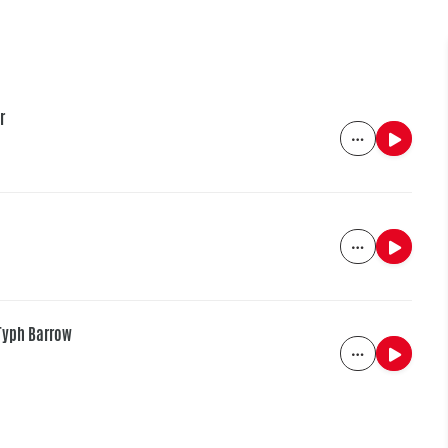
r
 Typh Barrow