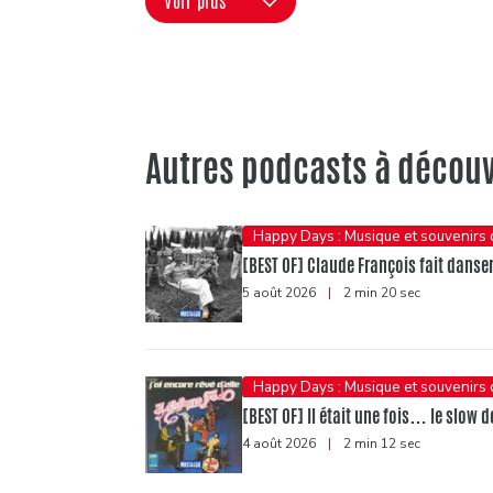
Voir plus
Autres podcasts à découv
Happy Days : Musique et souvenirs
[BEST OF] Claude François fait danser 
5 août 2026
|
2 min 20 sec
Happy Days : Musique et souvenirs
[BEST OF] Il était une fois… le slow d
4 août 2026
|
2 min 12 sec