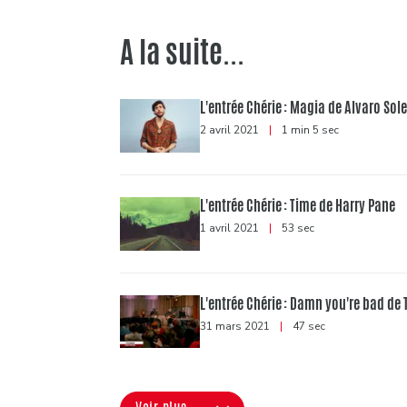
A la suite...
L'entrée Chérie : Magia de Alvaro Sole
2 avril 2021
|
1 min 5 sec
L'entrée Chérie : Time de Harry Pane
1 avril 2021
|
53 sec
L'entrée Chérie : Damn you're bad de
31 mars 2021
|
47 sec