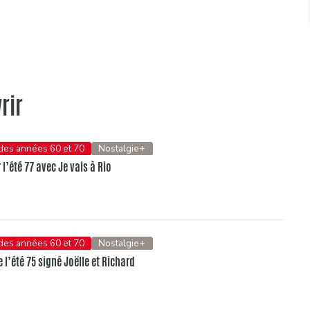
rir
 des années 60 et 70
Nostalgie+
l’été 77 avec Je vais à Rio
 des années 60 et 70
Nostalgie+
e l’été 75 signé Joëlle et Richard