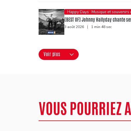
Happy Days : Musique et souvenirs
[BEST OF] Johnny Hallyday chante ses
3 août 2026
|
1 min 48 sec
Voir plus
VOUS POURRIEZ 