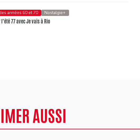
 des années 60 et 70
Nostalgie+
l’été 77 avec Je vais à Rio
AIMER AUSSI