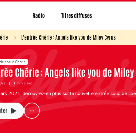
Radio
Titres diffusés
érie
L'entrée Chérie : Angels like you de Miley Cyrus
de coeur Chérie
trée Chérie : Angels like you de Miley
2021
|
1 min 1 sec
rs 2021, découvrez-en plus sur la nouvelle entrée coup de coeu
uter