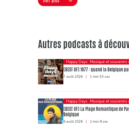
Voir plus
Autres podcasts à découv
Happy Days : Musique et souvenirs
[BEST OF] 1977 : quand la Belgique pas
7 août 2026
|
1 min 53 sec
Happy Days : Musique et souvenirs
[BEST OF] La Plage Romantique de Pasc
Belgique
6 août 2026
|
2 min 8 sec