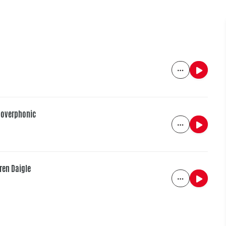
Hooverphonic
uren Daigle