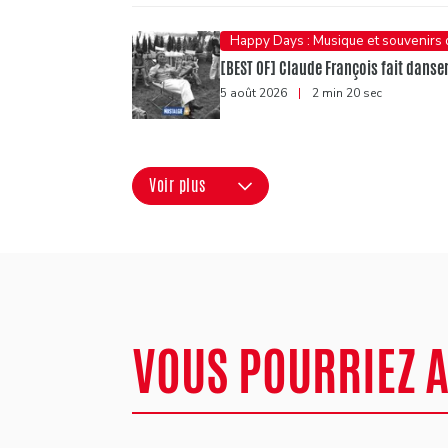
Happy Days : Musique et souvenirs
[BEST OF] Claude François fait danser 
5 août 2026
|
2 min 20 sec
Voir plus
VOUS POURRIEZ 