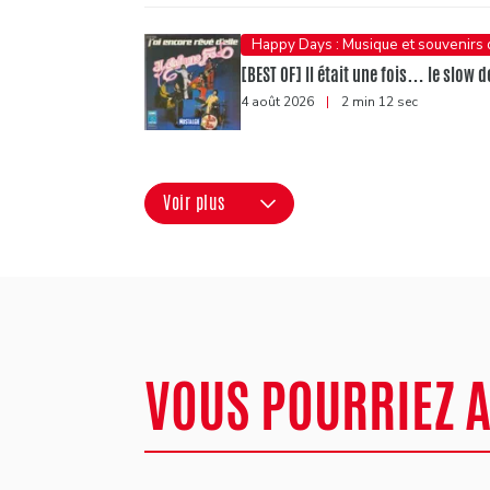
Happy Days : Musique et souvenirs
[BEST OF] Il était une fois… le slow d
4 août 2026
|
2 min 12 sec
Voir plus
VOUS POURRIEZ 