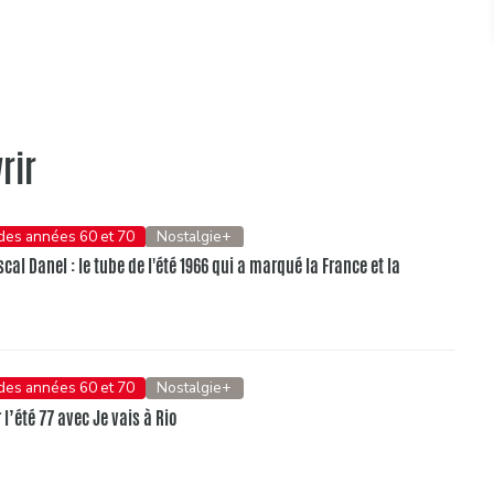
rir
 des années 60 et 70
Nostalgie+
al Danel : le tube de l'été 1966 qui a marqué la France et la
 des années 60 et 70
Nostalgie+
l’été 77 avec Je vais à Rio