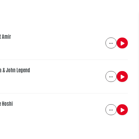
t Amir
ia & John Legend
e Hoshi