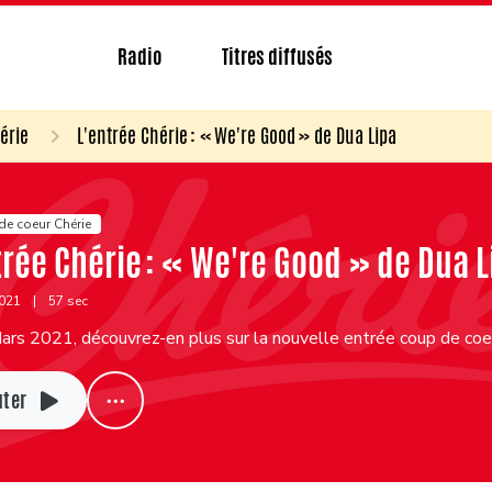
Radio
Titres diffusés
érie
L'entrée Chérie : « We're Good » de Dua Lipa
de coeur Chérie
trée Chérie : « We're Good » de Dua L
2021
|
57 sec
rs 2021, découvrez-en plus sur la nouvelle entrée coup de coeu
uter