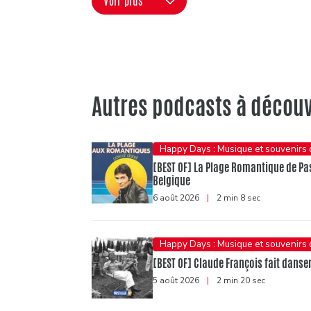
Voir plus
Autres podcasts à découv
Happy Days : Musique et souvenirs
[BEST OF] La Plage Romantique de Pasc
Belgique
6 août 2026
|
2 min 8 sec
Happy Days : Musique et souvenirs
[BEST OF] Claude François fait danser 
5 août 2026
|
2 min 20 sec