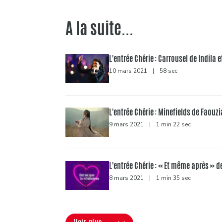
A la suite...
L'entrée Chérie : Carrousel de Indila e
10 mars 2021
|
58 sec
L'entrée Chérie : Minefields de Faouz
9 mars 2021
|
1 min 22 sec
L'entrée Chérie : « Et même après » d
8 mars 2021
|
1 min 35 sec