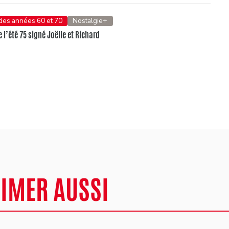
 des années 60 et 70
Nostalgie+
e l’été 75 signé Joëlle et Richard
AIMER AUSSI