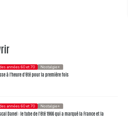
rir
 des années 60 et 70
Nostalgie+
se à l'heure d'été pour la première fois
 des années 60 et 70
Nostalgie+
al Danel : le tube de l'été 1966 qui a marqué la France et la