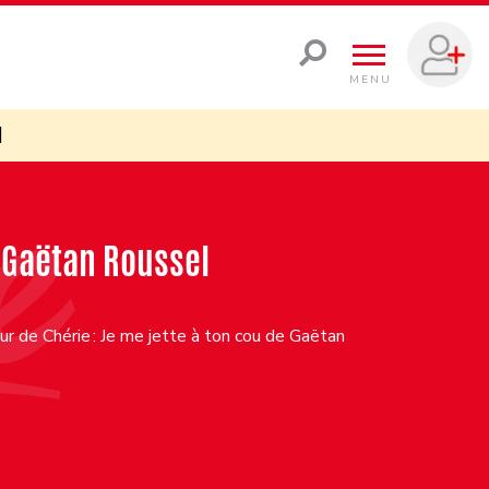
MENU
l
e Gaëtan Roussel
r de Chérie : Je me jette à ton cou de Gaëtan