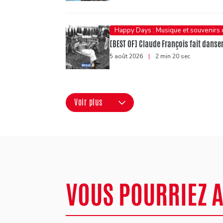
Happy Days : Musique et souvenirs
[BEST OF] Claude François fait danser 
5 août 2026
|
2 min 20 sec
Voir plus
VOUS POURRIEZ 