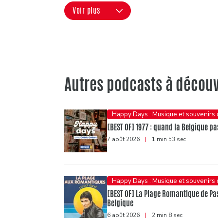
Voir plus
Autres podcasts à découv
Happy Days : Musique et souvenirs
[BEST OF] 1977 : quand la Belgique pas
7 août 2026
|
1 min 53 sec
Happy Days : Musique et souvenirs
[BEST OF] La Plage Romantique de Pasc
Belgique
6 août 2026
|
2 min 8 sec