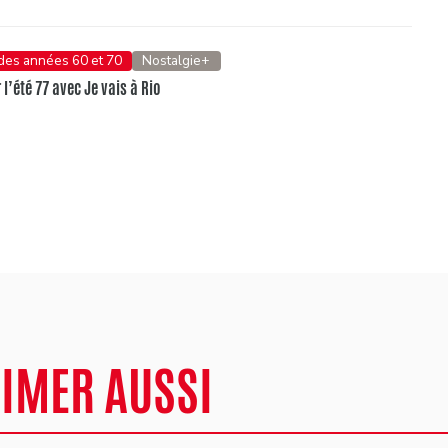
 des années 60 et 70
Nostalgie+
l’été 77 avec Je vais à Rio
AIMER AUSSI