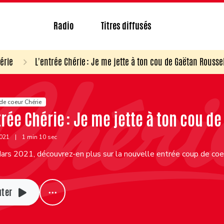
Radio
Titres diffusés
érie
L'entrée Chérie : Je me jette à ton cou de Gaëtan Rousse
de coeur Chérie
trée Chérie : Je me jette à ton cou d
2021
|
1 min 10 sec
rs 2021, découvrez-en plus sur la nouvelle entrée coup de coeu
uter