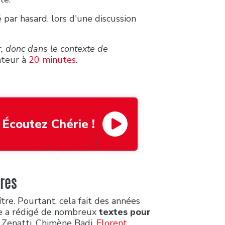
é par hasard, lors d'une discussion
r, donc dans le contexte de
nteur à
20 minutes
.
Écoutez Chérie !
res
tre. Pourtant, cela fait des années
Elle a rédigé de nombreux
textes pour
ie Zenatti, Chimène Badi,
Florent