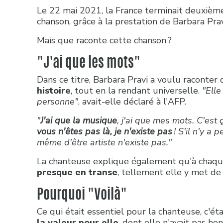
Le 22 mai 2021, la France terminait deuxième
chanson, grâce à la prestation de Barbara Prav
Mais que raconte cette chanson ?
"J'ai que les mots"
Dans ce titre, Barbara Pravi a voulu raconter 
histoire
, tout en la rendant universelle.
"Elle
personne"
, avait-elle déclaré à l'AFP.
"
J'ai que la musique
, j'ai que mes mots. C'est 
vous n'êtes pas là, je n'existe pas
! S'il n'y a 
même d'être artiste n'existe pas."
La chanteuse explique également qu'à chaque f
presque en transe
, tellement elle y met de 
Pourquoi "Voilà"
Ce qui était essentiel pour la chanteuse, c'é
la valeur pour elle
, dont elle n'avait pas hon