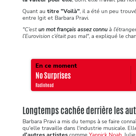
Quant au
titre "Voilà"
, il a été un peu trouv
entre Igit et Barbara Pravi.
"C’est
un mot français assez connu
à l’étrange
l’Eurovision c’était pas mal"
, a expliqué le cha
En ce moment
No Surprises
Radiohead
Longtemps cachée derrière les aut
Barbara Pravi a mis du temps à se faire connaî
qu'elle travaille dans l'industrie musicale. 
d'autres artistes
comme
Yannick Noah
, Jul