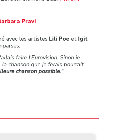
Barbara Pravi
ré avec les artistes
Lili Poe
et
Igit
.
mparses.
allais faire l'Eurovision. Sinon je
e la chanson que je ferais pourrait
illeure chanson possible
."