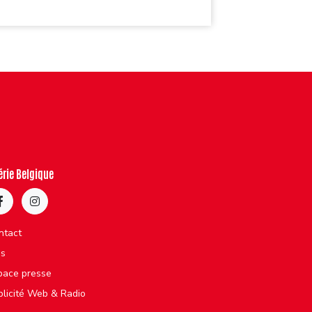
érie Belgique
ntact
bs
pace presse
blicité Web & Radio