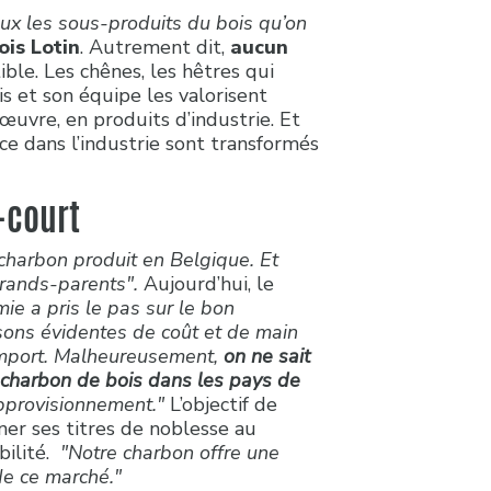
eux les sous-produits du bois qu’on
is Lotin
. Autrement dit,
aucun
le. Les chênes, les hêtres qui
s et son équipe les valorisent
œuvre, en produits d’industrie. Et
ce dans l’industrie sont transformés
-court
 charbon produit en Belgique. Et
grands-parents".
Aujourd’hui, le
mie a pris le pas sur le bon
sons évidentes de coût et de main
’import. Malheureusement,
on ne sait
 charbon de bois dans les pays de
approvisionnement."
L’objectif de
ner ses titres de noblesse au
bilité.
"Notre charbon offre une
de ce marché."