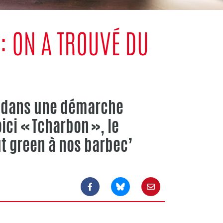
: ON A TROUVÉ DU
it dans une démarche
oici « Tcharbon », le
t green à nos barbec’