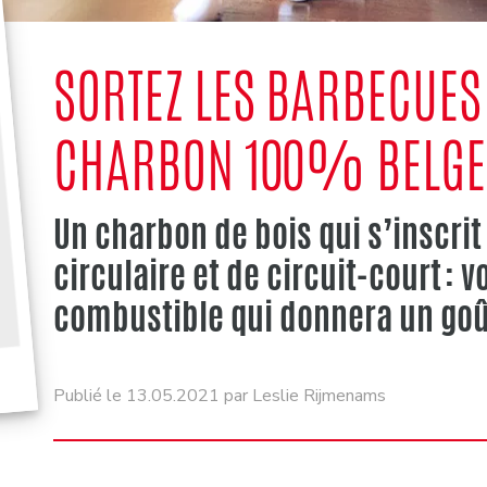
SORTEZ LES BARBECUES 
CHARBON 100% BELGE
Un charbon de bois qui s’inscr
circulaire et de circuit-court : v
combustible qui donnera un goû
Publié le 13.05.2021 par Leslie Rijmenams