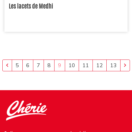
Les lacets de Medhi
Previous
Ne
5
6
7
8
9
10
11
12
13