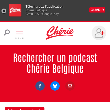
Téléchargez l'application
OUVRIR
Chérie Belgique
Gratuit - Sur Google Play
MENU
Rechercher un podcast
Chérie Belgique