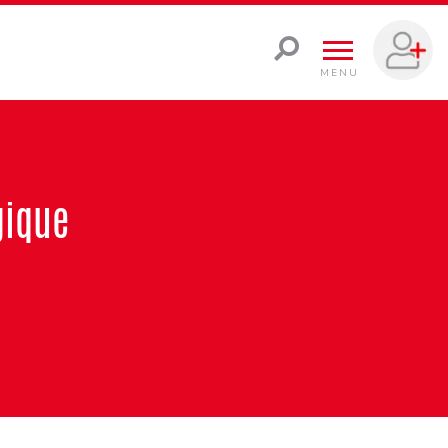
MENU
gique