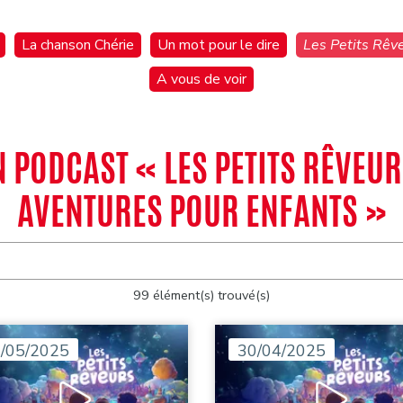
La chanson Chérie
Un mot pour le dire
Les Petits Rêve
A vous de voir
PODCAST « LES PETITS RÊVEURS
AVENTURES POUR ENFANTS »
99 élément(s) trouvé(s)
/05/2025
30/04/2025