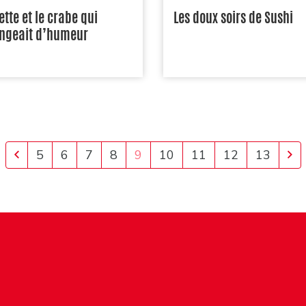
ette et le crabe qui
Les doux soirs de Sushi
ngeait d’humeur
Previous
Ne
5
6
7
8
9
10
11
12
13