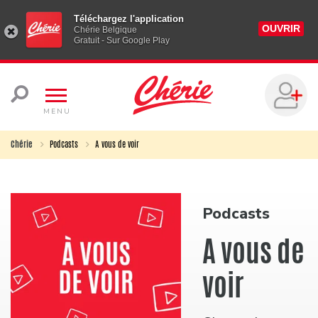
Téléchargez l'application
OUVRIR
Chérie Belgique
Gratuit - Sur Google Play
MENU
Chérie
Podcasts
A vous de voir
Podcasts
A vous de
voir