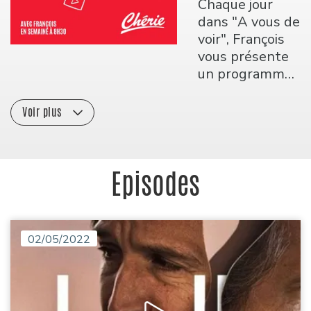
Chaque jour
dans "A vous de
voir", François
vous présente
un programme
audiovisuel qui
vaut la peine
Voir plus
d’être vu sur
vos écrans que
ce soit en salle,
Episodes
à la télé ou en
ligne.
02/05/2022