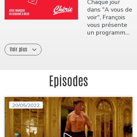
Chaque jour
dans "A vous de
voir", François
vous présente
un programme
audiovisuel qui
vaut la peine
Voir plus
d’être vu sur
vos écrans que
ce soit en salle,
Episodes
à la télé ou en
ligne.
20/05/2022