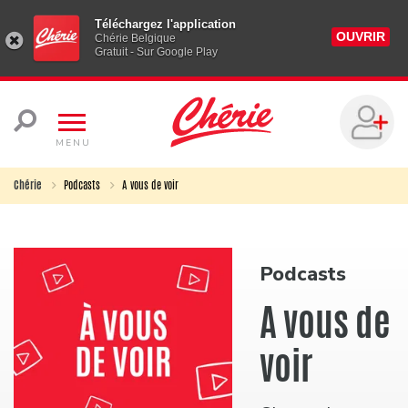
Téléchargez l'application
OUVRIR
Chérie Belgique
Gratuit - Sur Google Play
MENU
Chérie
Podcasts
A vous de voir
Podcasts
A vous de
voir