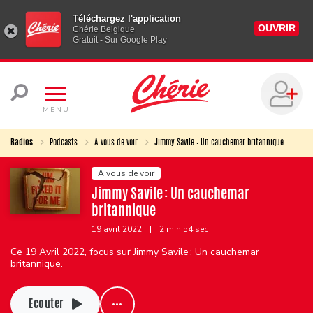
Téléchargez l'application
OUVRIR
Chérie Belgique
Gratuit - Sur Google Play
MENU
Radios
Podcasts
A vous de voir
Jimmy Savile : Un cauchemar britannique
A vous de voir
Jimmy Savile : Un cauchemar
britannique
19 avril 2022
|
2 min 54 sec
Ce 19 Avril 2022, focus sur Jimmy Savile : Un cauchemar
britannique.
Ecouter