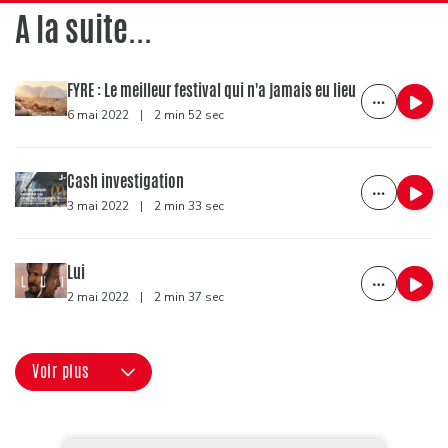
A la suite...
FYRE : Le meilleur festival qui n'a jamais eu lieu
6 mai 2022
|
2 min 52 sec
Cash investigation
3 mai 2022
|
2 min 33 sec
Lui
2 mai 2022
|
2 min 37 sec
Voir plus