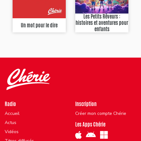
Les Petits Rêveurs :
histoires et aventures pour
Un mot pour le dire
enfants
Radio
Inscription
Accueil
Créer mon compte Chérie
Actus
Les Apps Chérie
Vidéos
Titres diffusés