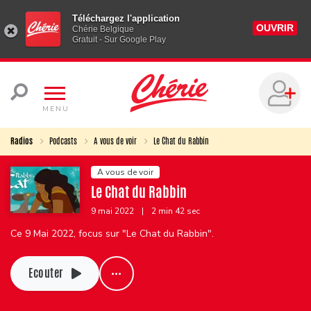
Téléchargez l'application
OUVRIR
Chérie Belgique
Gratuit - Sur Google Play
MENU
Radios
Podcasts
A vous de voir
Le Chat du Rabbin
A vous de voir
Le Chat du Rabbin
9 mai 2022
|
2 min 42 sec
Ce 9 Mai 2022, focus sur "Le Chat du Rabbin".
Ecouter