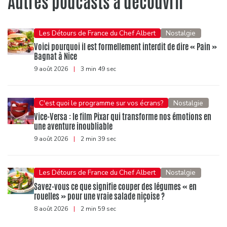
Autres podcasts à découvrir
Les Détours de France du Chef Albert
Nostalgie
Voici pourquoi il est formellement interdit de dire « Pain »
Bagnat à Nice
9 août 2026
|
3 min 49 sec
C'est quoi le programme sur vos écrans?
Nostalgie
Vice-Versa : le film Pixar qui transforme nos émotions en
une aventure inoubliable
9 août 2026
|
2 min 39 sec
Les Détours de France du Chef Albert
Nostalgie
Savez-vous ce que signifie couper des légumes « en
rouelles » pour une vraie salade niçoise ?
8 août 2026
|
2 min 59 sec