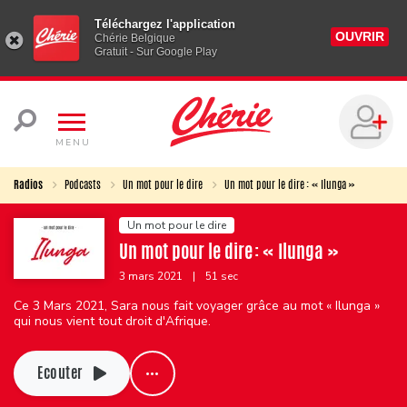
Téléchargez l'application
OUVRIR
Chérie Belgique
Gratuit - Sur Google Play
MENU
Radios
Podcasts
Un mot pour le dire
Un mot pour le dire : « Ilunga »
Un mot pour le dire
Un mot pour le dire : « Ilunga »
3 mars 2021
|
51 sec
Ce 3 Mars 2021, Sara nous fait voyager grâce au mot « Ilunga »
qui nous vient tout droit d'Afrique.
Ecouter