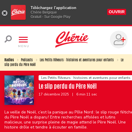
Téléchargez l'application
OUVRIR
Chérie Belgique
Gratuit - Sur Google Play
MENU
Radios
Podcasts
Les Petits Rêveurs : histoires et aventures pour enfants
Le
slip perdu du Père Noël
Les Petits Rêveurs : histoires et aventures pour enfants
Le slip perdu du Père Noël
17 décembre 2025
|
6 min 11 sec
La veille de Noël, c’est la panique au Pôle Nord : le slip rouge fétich
du Père Noël a disparu ! Entre recherches affolées et lutins
malicieux, une surprise pleine de magie attend le Père Noël. Une
histoire drôle et tendre à écouter en famille.