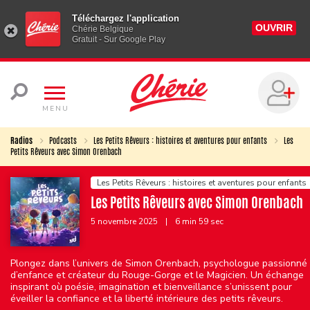
Téléchargez l'application
OUVRIR
Chérie Belgique
Gratuit - Sur Google Play
MENU
Radios
Podcasts
Les Petits Rêveurs : histoires et aventures pour enfants
Les
Petits Rêveurs avec Simon Orenbach
Les Petits Rêveurs : histoires et aventures pour enfants
Les Petits Rêveurs avec Simon Orenbach
5 novembre 2025
|
6 min 59 sec
Plongez dans l’univers de Simon Orenbach, psychologue passionné
d’enfance et créateur du Rouge-Gorge et le Magicien. Un échange
inspirant où poésie, imagination et bienveillance s’unissent pour
éveiller la confiance et la liberté intérieure des petits rêveurs.