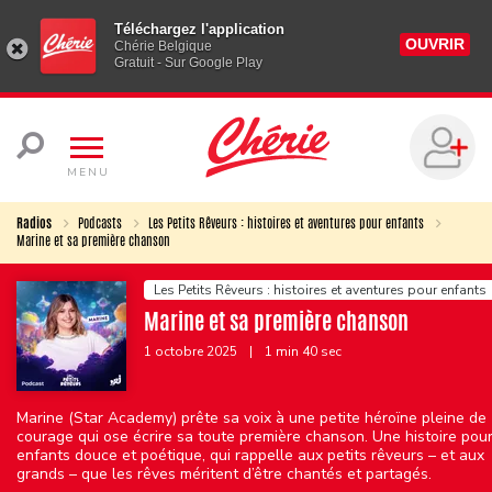
Téléchargez l'application
OUVRIR
Chérie Belgique
Gratuit - Sur Google Play
MENU
Radios
Podcasts
Les Petits Rêveurs : histoires et aventures pour enfants
Marine et sa première chanson
Les Petits Rêveurs : histoires et aventures pour enfants
Marine et sa première chanson
1 octobre 2025
|
1 min 40 sec
Marine (Star Academy) prête sa voix à une petite héroïne pleine de
courage qui ose écrire sa toute première chanson. Une histoire pou
enfants douce et poétique, qui rappelle aux petits rêveurs – et aux
grands – que les rêves méritent d’être chantés et partagés.