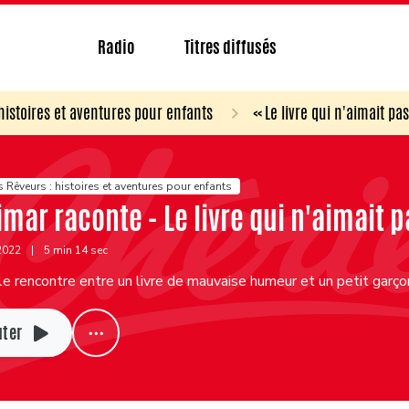
Radio
Titres diffusés
 histoires et aventures pour enfants
« Le livre qui n'aimait p
s Rêveurs : histoires et aventures pour enfants
imar raconte - Le livre qui n'aimait 
 2022
|
5 min 14 sec
e rencontre entre un livre de mauvaise humeur et un petit garçon 
uter