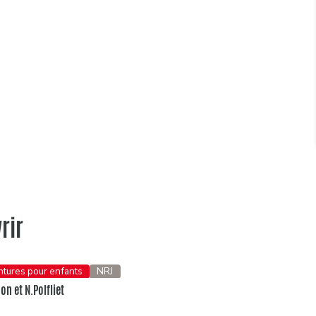
rir
entures pour enfants
NRJ
n et N.Polfliet