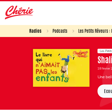
Radios
Podcasts
Les Petits Rêveurs :
Les Petit
Shal
18 février
Une bell
Eco