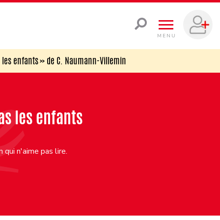
MENU
as les enfants » de C. Naumann-Villemin
pas les enfants
qui n'aime pas lire.