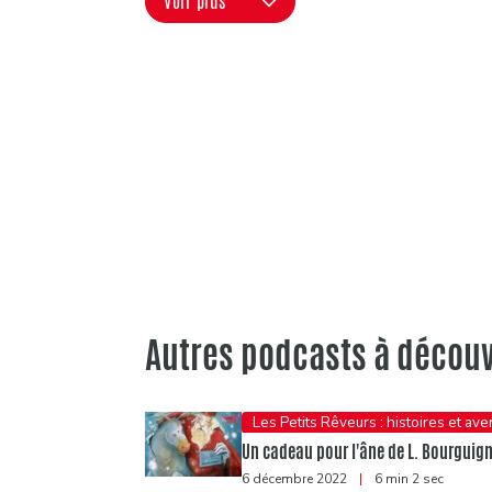
Voir plus
Autres podcasts à découv
Les Petits Rêveurs : histoires et av
Un cadeau pour l'âne de L. Bourguigno
6 décembre 2022
|
6 min 2 sec