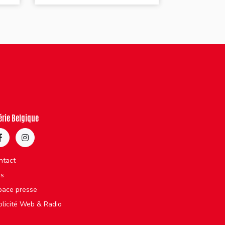
érie Belgique
ntact
bs
pace presse
blicité Web & Radio