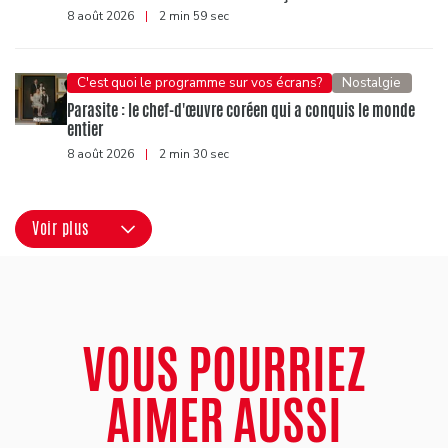
8 août 2026
|
2 min 59 sec
C'est quoi le programme sur vos écrans?
Nostalgie
Parasite : le chef-d'œuvre coréen qui a conquis le monde
entier
8 août 2026
|
2 min 30 sec
Voir plus
VOUS POURRIEZ
AIMER AUSSI