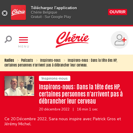
Téléchargez l'application
OUVRIR
Chérie Belgique
Gratuit - Sur Google Play
MENU
Radios
Podcasts
Inspirons-nous
Inspirons-nous : Dans la tête des HP,
certaines personnes n'arrivent pas à débrancher leur cerveau.
Inspirons-nous
Inspirons-nous : Dans la tête des HP,
certaines personnes n'arrivent pas à
débrancher leur cerveau
20 décembre 2022
|
16 min 1 sec
Ce 20 Décembre 2022, Sara nous inspire avec Patrick Gros et
Jérémy Michel.