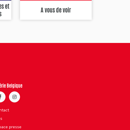
es et
A vous de voir
s
érie Belgique
ntact
bs
pace presse