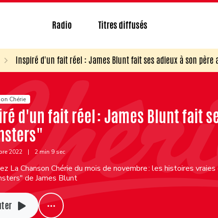
Radio
Titres diffusés
Inspiré d'un fait réel : James Blunt fait ses adieux à son pèr
on Chérie
iré d'un fait réel : James Blunt fait 
nsters"
bre 2022
|
2 min 9 sec
z La Chanson Chérie du mois de novembre : les histoires vraies
nsters" de James Blunt
uter