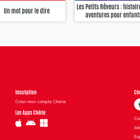
Les Petits Rêveurs : histoir
Un mot pour le dire
aventures pour enfant
Inscription
Ch
Créer mon compte Chérie
Les Apps Chérie
Co
Jo
Es