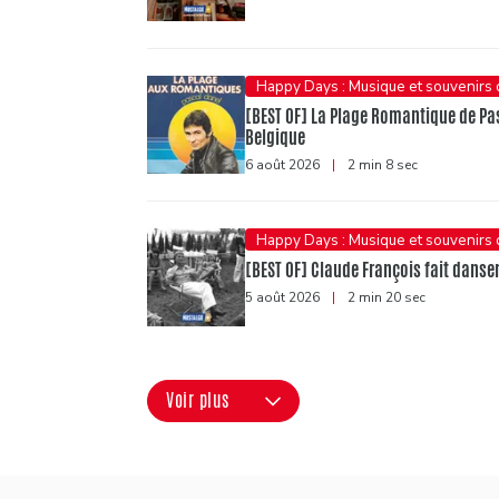
Happy Days : Musique et souvenirs
[BEST OF] La Plage Romantique de Pasc
Belgique
6 août 2026
|
2 min 8 sec
Happy Days : Musique et souvenirs
[BEST OF] Claude François fait danser 
5 août 2026
|
2 min 20 sec
Voir plus