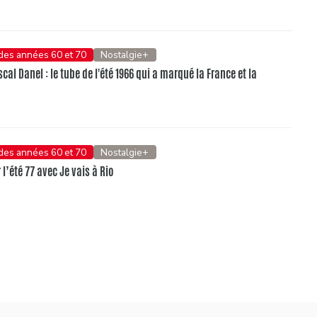
 des années 60 et 70
Nostalgie+
al Danel : le tube de l'été 1966 qui a marqué la France et la
 des années 60 et 70
Nostalgie+
l’été 77 avec Je vais à Rio