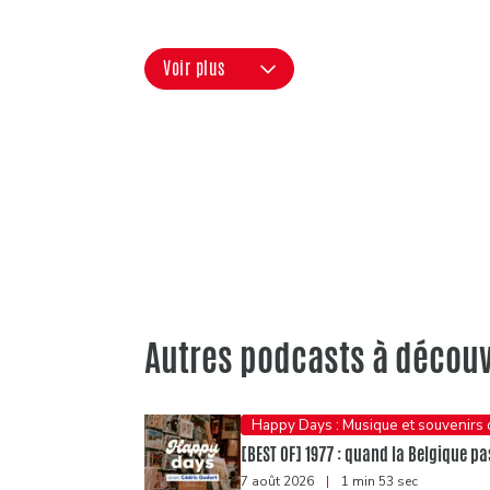
Voir plus
Autres podcasts à découv
Happy Days : Musique et souvenirs
[BEST OF] 1977 : quand la Belgique pas
7 août 2026
|
1 min 53 sec