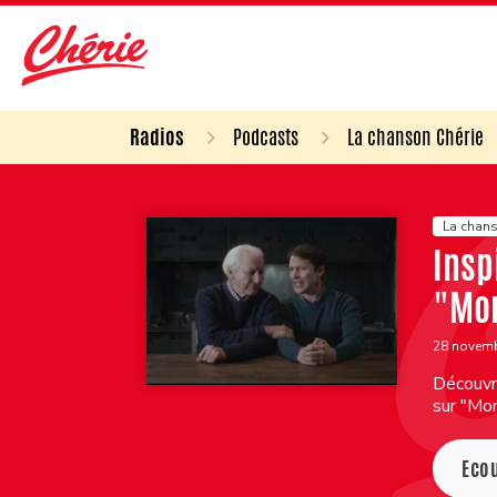
Radios
Podcasts
La chanson Chérie
La chans
Insp
"Mo
28 novem
Découvre
sur "Mo
Eco