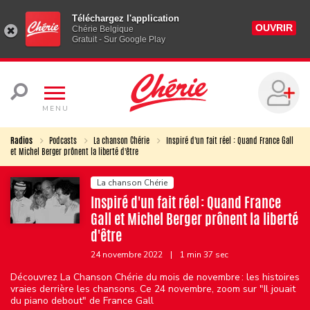
Téléchargez l'application
OUVRIR
Chérie Belgique
Gratuit - Sur Google Play
MENU
Radios
Podcasts
La chanson Chérie
Inspiré d'un fait réel : Quand France Gall
et Michel Berger prônent la liberté d'être
La chanson Chérie
Inspiré d'un fait réel : Quand France
Gall et Michel Berger prônent la liberté
d'être
24 novembre 2022
|
1 min 37 sec
Découvrez La Chanson Chérie du mois de novembre : les histoires
vraies derrière les chansons. Ce 24 novembre, zoom sur "Il jouait
du piano debout" de France Gall