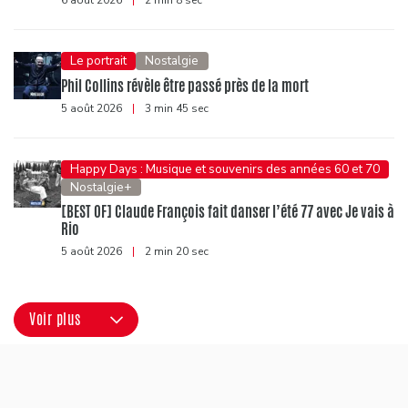
6 août 2026
|
2 min 8 sec
Le portrait
Nostalgie
Phil Collins révèle être passé près de la mort
5 août 2026
|
3 min 45 sec
Happy Days : Musique et souvenirs des années 60 et 70
Nostalgie+
[BEST OF] Claude François fait danser l’été 77 avec Je vais à
Rio
5 août 2026
|
2 min 20 sec
Voir plus