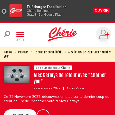
Téléchargez l'application
OUVRIR
Chérie Belgique
Gratuit - Sur Google Play
MENU
Radios
Podcasts
Le coup de coeur Chérie
Alex Germys de retour avec "Another
you"
Le coup de coeur Chérie
Alex Germys de retour avec "Another
you"
22 novembre 2022
|
1 min 25 sec
Ce 22 Novembre 2022, découvrez-en plus sur le dernier coup de
cœur de Chérie : "Another you" d'Alex Germys