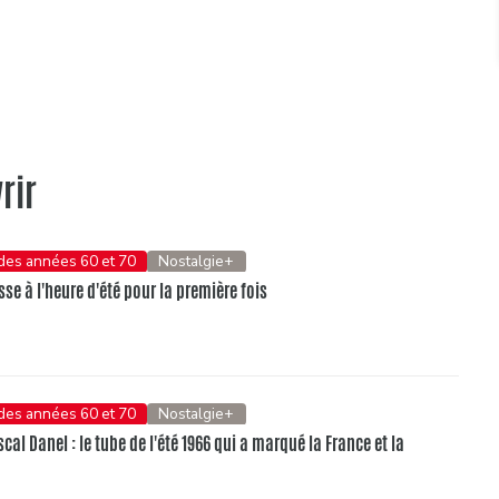
rir
 des années 60 et 70
Nostalgie+
se à l'heure d'été pour la première fois
 des années 60 et 70
Nostalgie+
al Danel : le tube de l'été 1966 qui a marqué la France et la