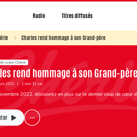
Radio
Titres diffusés
érie
Charles rend hommage à son Grand-père
de coeur Chérie
les rend hommage à son Grand-pèr
bre 2022
|
1 min 31 sec
ovembre 2022, découvrez-en plus sur le dernier coup de cœur de
uter