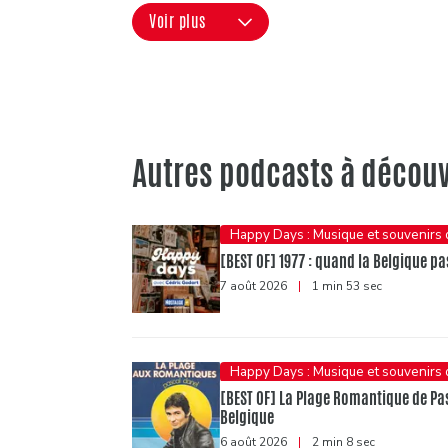
Voir plus
Autres podcasts à découv
Happy Days : Musique et souvenirs
[BEST OF] 1977 : quand la Belgique pas
7 août 2026
|
1 min 53 sec
Happy Days : Musique et souvenirs
[BEST OF] La Plage Romantique de Pasc
Belgique
6 août 2026
|
2 min 8 sec