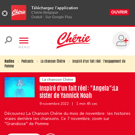
Téléchargez l'application
OUVRIR
Chérie Belgique
Gratuit - Sur Google Play
MENU
Radios
Podcasts
La chanson Chérie
Inspiré d'un fait réel : l'engagement de
Pomme
La chanson Chérie
Inspiré d'un fait réel : "Angela";La
sister de Yannick Noah
9 novembre 2022
|
1 min 45 sec
Découvrez La Chanson Chérie du mois de novembre : les histoires
vraies derrière les chansons. Ce 7 novembre, zoom sur
"Grandiose" de Pomme