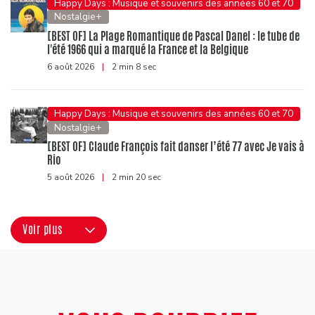
Happy Days : Musique et souvenirs des années 60 et 70
Nostalgie+
[BEST OF] La Plage Romantique de Pascal Danel : le tube de
l'été 1966 qui a marqué la France et la Belgique
6 août 2026
|
2 min 8 sec
Happy Days : Musique et souvenirs des années 60 et 70
Nostalgie+
[BEST OF] Claude François fait danser l’été 77 avec Je vais à
Rio
5 août 2026
|
2 min 20 sec
Voir plus