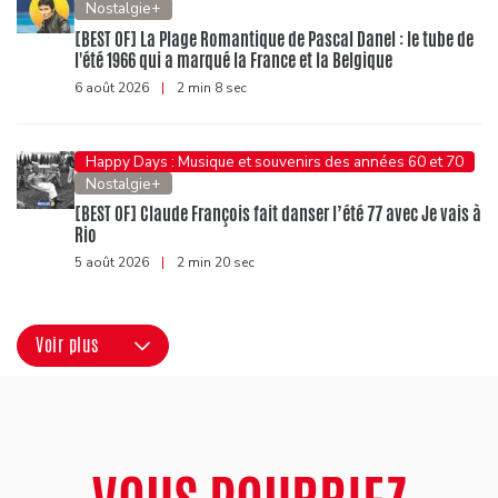
Nostalgie+
[BEST OF] La Plage Romantique de Pascal Danel : le tube de
l'été 1966 qui a marqué la France et la Belgique
6 août 2026
|
2 min 8 sec
Happy Days : Musique et souvenirs des années 60 et 70
Nostalgie+
[BEST OF] Claude François fait danser l’été 77 avec Je vais à
Rio
5 août 2026
|
2 min 20 sec
Voir plus