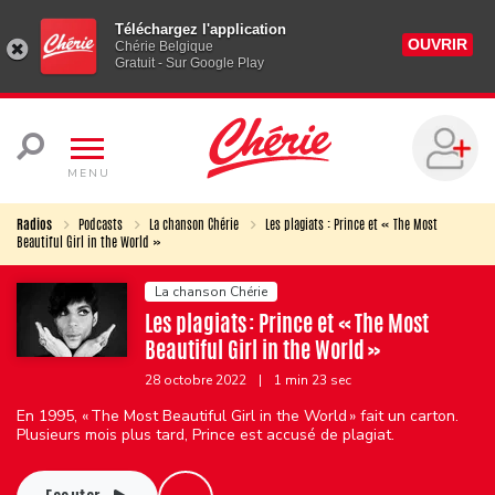
Téléchargez l'application
OUVRIR
Chérie Belgique
Gratuit - Sur Google Play
MENU
Radios
Podcasts
La chanson Chérie
Les plagiats : Prince et « The Most
Beautiful Girl in the World »
La chanson Chérie
Les plagiats : Prince et « The Most
Beautiful Girl in the World »
28 octobre 2022
|
1 min 23 sec
En 1995, « The Most Beautiful Girl in the World » fait un carton.
Plusieurs mois plus tard, Prince est accusé de plagiat.