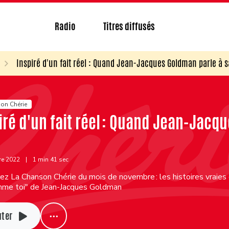
Radio
Titres diffusés
Inspiré d'un fait réel : Quand Jean-Jacques Goldman parle à sa
on Chérie
iré d'un fait réel : Quand Jean-Jacq
re 2022
|
1 min 41 sec
z La Chanson Chérie du mois de novembre : les histoires vraies
mme toi" de Jean-Jacques Goldman
uter