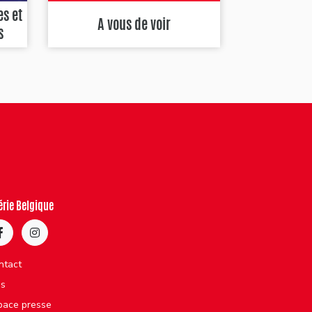
es et
A vous de voir
s
érie Belgique
ntact
bs
pace presse