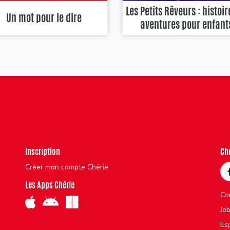
Les Petits Rêveurs : histoir
Un mot pour le dire
aventures pour enfant
Inscription
Ch
Créer mon compte Chérie
Les Apps Chérie
Co
Jo
Es