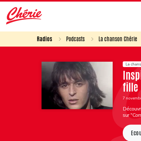
Radios
Podcasts
La chanson Chérie
La chans
Insp
fille
7 novemb
Découvre
sur "Co
Eco