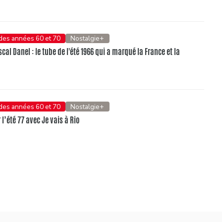
 des années 60 et 70
Nostalgie+
al Danel : le tube de l'été 1966 qui a marqué la France et la
 des années 60 et 70
Nostalgie+
l’été 77 avec Je vais à Rio