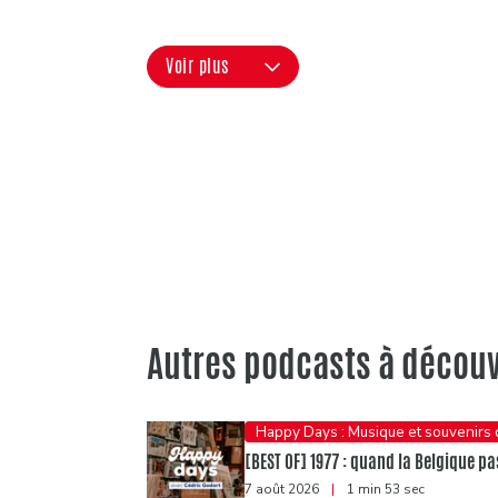
Voir plus
Autres podcasts à découv
Happy Days : Musique et souvenirs
[BEST OF] 1977 : quand la Belgique pas
7 août 2026
|
1 min 53 sec