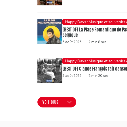
Happy Days : Musique et souvenirs
[BEST OF] La Plage Romantique de Pasc
Belgique
6 août 2026
|
2 min 8 sec
Happy Days : Musique et souvenirs
[BEST OF] Claude François fait danser 
5 août 2026
|
2 min 20 sec
Voir plus