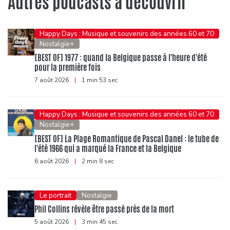
Autres podcasts à découvrir
Happy Days : Musique et souvenirs des années 60 et 70
Nostalgie+
[BEST OF] 1977 : quand la Belgique passe à l'heure d'été
pour la première fois
7 août 2026
|
1 min 53 sec
Happy Days : Musique et souvenirs des années 60 et 70
Nostalgie+
[BEST OF] La Plage Romantique de Pascal Danel : le tube de
l'été 1966 qui a marqué la France et la Belgique
6 août 2026
|
2 min 8 sec
Le portrait
Nostalgie
Phil Collins révèle être passé près de la mort
5 août 2026
|
3 min 45 sec