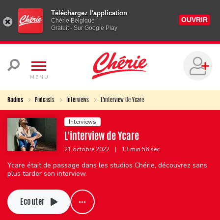
Téléchargez l'application
OUVRIR
Chérie Belgique
Gratuit - Sur Google Play
MENU
Radios
Podcasts
Interviews
L'interview de Ycare
Interviews
L'interview de Ycare
21 octobre 2022
|
13 min 56 sec
Ycare était de passage dans les studios Chérie, découvrez sans
plus tarder son interview.
Ecouter