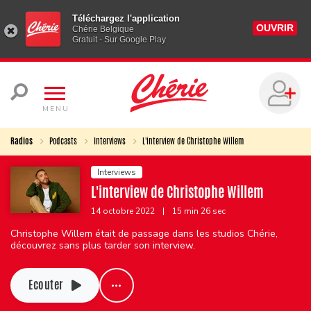
Téléchargez l'application
OUVRIR
Chérie Belgique
Gratuit - Sur Google Play
MENU
Radios
Podcasts
Interviews
L'interview de Christophe Willem
Interviews
L'interview de Christophe Willem
14 octobre 2022
|
15 min 26 sec
Christophe Willem était de passage dans les studios Chérie,
découvrez sans plus tarder son interview.
Ecouter