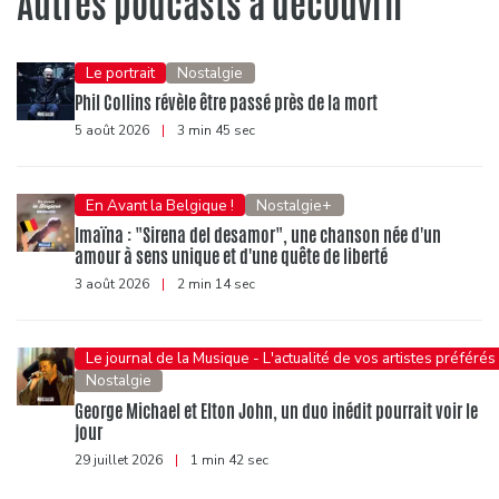
Autres podcasts à découvrir
Le portrait
Nostalgie
Phil Collins révèle être passé près de la mort
5 août 2026
|
3 min 45 sec
En Avant la Belgique !
Nostalgie+
Imaïna : "Sirena del desamor", une chanson née d'un
amour à sens unique et d'une quête de liberté
3 août 2026
|
2 min 14 sec
Le journal de la Musique - L'actualité de vos artistes préférés
Nostalgie
George Michael et Elton John, un duo inédit pourrait voir le
jour
29 juillet 2026
|
1 min 42 sec