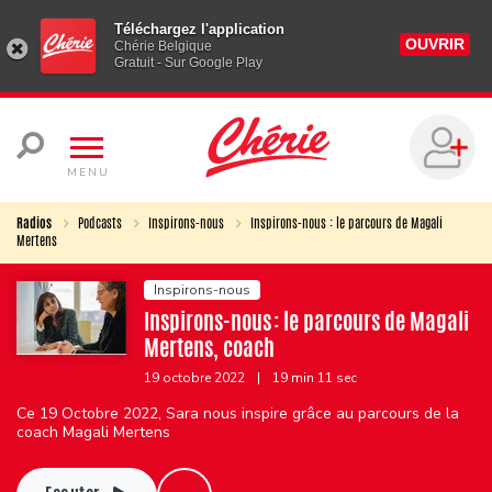
Téléchargez l'application
OUVRIR
Chérie Belgique
Gratuit - Sur Google Play
MENU
Radios
Podcasts
Inspirons-nous
Inspirons-nous : le parcours de Magali
Mertens
Inspirons-nous
Inspirons-nous : le parcours de Magali
Mertens, coach
19 octobre 2022
|
19 min 11 sec
Ce 19 Octobre 2022, Sara nous inspire grâce au parcours de la
coach Magali Mertens