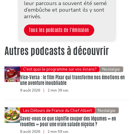
leur parcours a souvent été semé
d’embûche et pourtant ils y sont
arrivés.
Tous les podcasts de l'émission
Autres podcasts à découvrir
C'est quoi le programme sur vos écrans?
Nostalgie
Vice-Versa : le film Pixar qui transforme nos émotions en
une aventure inoubliable
9 août 2026
|
2 min 39 sec
Les Détours de France du Chef Albert
Nostalgie
Savez-vous ce que signifie couper des légumes « en
rouelles » pour une vraie salade niçoise ?
8 août 2026
|
2 min 59 sec