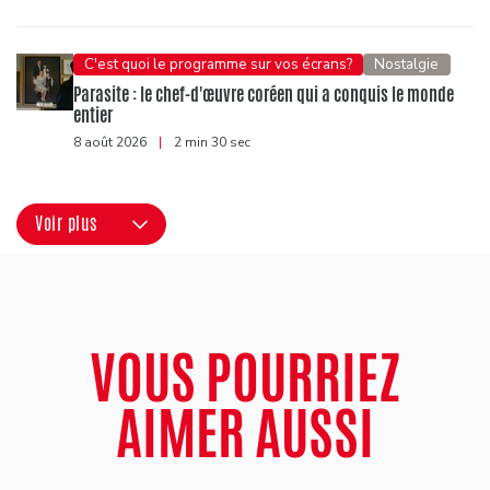
C'est quoi le programme sur vos écrans?
Nostalgie
Parasite : le chef-d'œuvre coréen qui a conquis le monde
entier
8 août 2026
|
2 min 30 sec
Voir plus
VOUS POURRIEZ
AIMER AUSSI