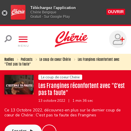
Téléchargez l'application
OUVRIR
Chérie Belgique
Gratuit - Sur Google Play
MENU
Radios
Podcasts
Le coup de coeur Chérie
Les Frangines réconfortent avec
"C'est pas ta faute"
Le coup de coeur Chérie
Les Frangines réconfortent avec "C'est
pas ta faute"
13 octobre 2022
|
1 min 36 sec
Ce 13 Octobre 2022, découvrez-en plus sur le dernier coup de
cœur de Chérie : C'est pas ta faute des Frangines