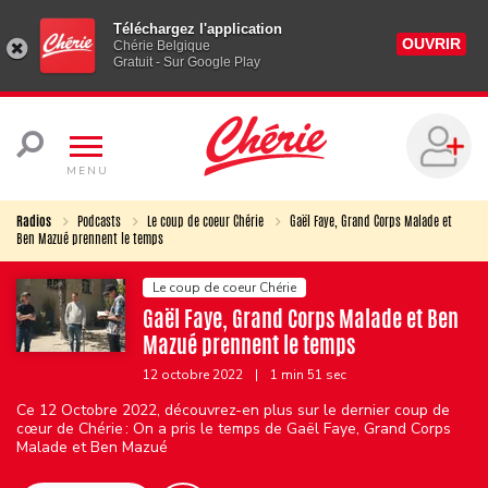
Téléchargez l'application
OUVRIR
Chérie Belgique
Gratuit - Sur Google Play
MENU
Radios
Podcasts
Le coup de coeur Chérie
Gaël Faye, Grand Corps Malade et
Ben Mazué prennent le temps
Le coup de coeur Chérie
Gaël Faye, Grand Corps Malade et Ben
Mazué prennent le temps
12 octobre 2022
|
1 min 51 sec
Ce 12 Octobre 2022, découvrez-en plus sur le dernier coup de
cœur de Chérie : On a pris le temps de Gaël Faye, Grand Corps
Malade et Ben Mazué