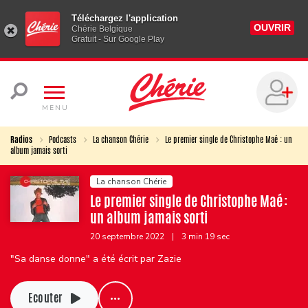
Téléchargez l'application
OUVRIR
Chérie Belgique
Gratuit - Sur Google Play
MENU
Radios
Podcasts
La chanson Chérie
Le premier single de Christophe Maé : un
album jamais sorti
La chanson Chérie
Le premier single de Christophe Maé :
un album jamais sorti
20 septembre 2022
|
3 min 19 sec
"Sa danse donne" a été écrit par Zazie
Ecouter