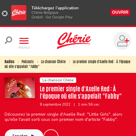
Téléchargez l'application
OUVRIR
Chérie Belgique
Gratuit - Sur Google Play
MENU
Radios
Podcasts
La chanson Chérie
Le premier single d'Axelle Red : À l'époque
où elle s'appelait "Fabby"
La chanson Chérie
Le premier single d'Axelle Red : À
l'époque où elle s'appelait "Fabby"
8 septembre 2022
|
1 min 56 sec
Découvrez le premier single d'Axelle Red : "Little Girls", alors
qu'elle l'avait sorti sous son premier nom d'artiste "Fabby".