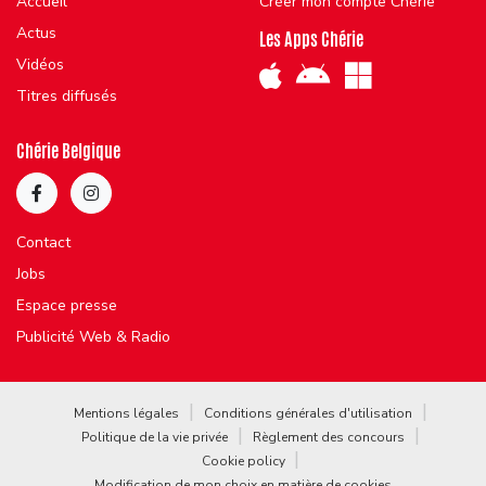
Accueil
Créer mon compte Chérie
Actus
Les Apps Chérie
Vidéos
Titres diffusés
Chérie Belgique
Contact
Jobs
Espace presse
Publicité Web & Radio
Mentions légales
Conditions générales d'utilisation
Politique de la vie privée
Règlement des concours
Cookie policy
Modification de mon choix en matière de cookies