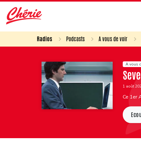
Radios
Podcasts
A vous de voir
A vous d
Seve
1 août 20
Ce 1er 
Eco