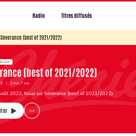
Radio
Titres diffusés
Severance (best of 2021/2022)
e voir
rance (best of 2021/2022)
22
|
3 min 7 sec
Août 2022, focus sur Severance (best of 2021/2022).
uter