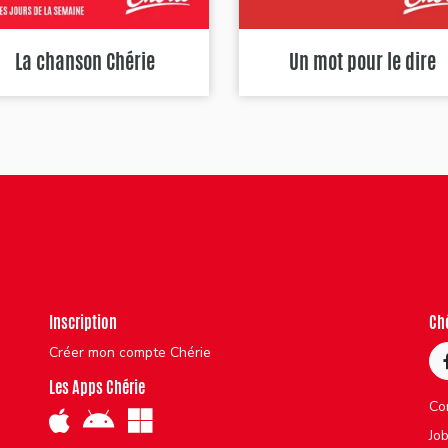
La chanson Chérie
Un mot pour le dire
Inscription
Ch
Créer mon compte Chérie
Les Apps Chérie
Co
Jo