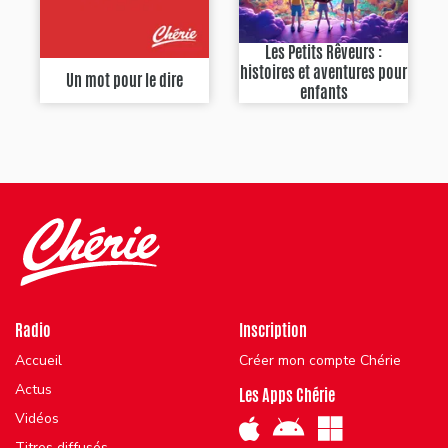
Les Petits Rêveurs :
histoires et aventures pour
Un mot pour le dire
enfants
Radio
Inscription
Accueil
Créer mon compte Chérie
Actus
Les Apps Chérie
Vidéos
Titres diffusés