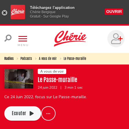
Téléchargez l'application
OUVRIR
Chérie Belgique
Gratuit - Sur Google Play
MENU
Radios
Podcasts
A vous de voir
Le Passe-muraille
A vous de voir
Le Passe-muraille
24 juin 2022
|
3 min 1 sec
Ce 24 Juin 2022, focus sur Le Passe-muraille.
Ecouter