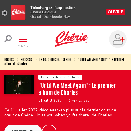
Téléchargez l'application
OUVRIR
Chérie Belgique
Gratuit - Sur Google Play
MENU
Radios
Podcasts
Le coup de coeur Chérie
"Until We Meet Again" : Le premier
album de Charles
Le coup de coeur Chérie
"Until We Meet Again" : Le premier
album de Charles
11 juillet 2022
|
1 min 27 sec
Ce 11 Juillet 2022, découvrez-en plus sur le dernier coup de
cœur de Chérie : "Miss you when you're there" de Charles