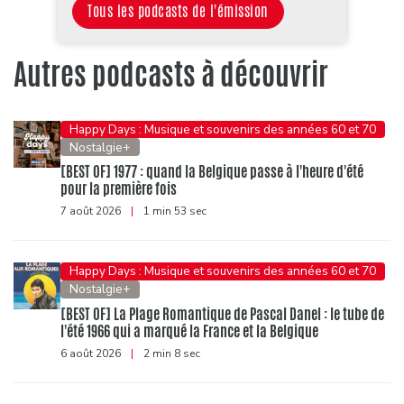
Tous les podcasts de l'émission
Autres podcasts à découvrir
Happy Days : Musique et souvenirs des années 60 et 70
Nostalgie+
[BEST OF] 1977 : quand la Belgique passe à l'heure d'été
pour la première fois
7 août 2026
|
1 min 53 sec
Happy Days : Musique et souvenirs des années 60 et 70
Nostalgie+
[BEST OF] La Plage Romantique de Pascal Danel : le tube de
l'été 1966 qui a marqué la France et la Belgique
6 août 2026
|
2 min 8 sec