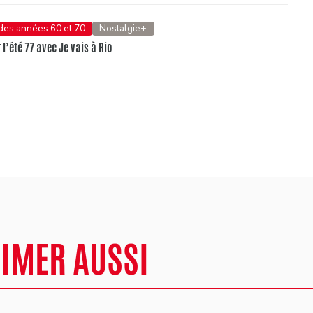
 des années 60 et 70
Nostalgie+
l’été 77 avec Je vais à Rio
AIMER AUSSI