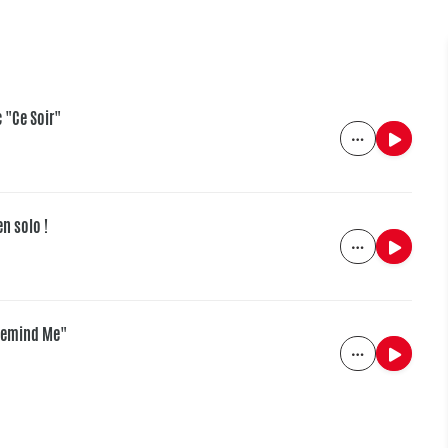
 "Ce Soir"
en solo !
"Remind Me"