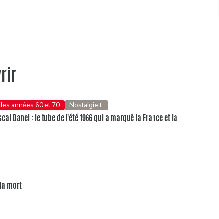
rir
 des années 60 et 70
Nostalgie+
al Danel : le tube de l'été 1966 qui a marqué la France et la
 la mort