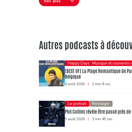
Voir plus
Autres podcasts à découv
Happy Days : Musique et souvenirs
[BEST OF] La Plage Romantique de Pasc
Belgique
6 août 2026
|
2 min 8 sec
Le portrait
Nostalgie
Phil Collins révèle être passé près de
5 août 2026
|
3 min 45 sec