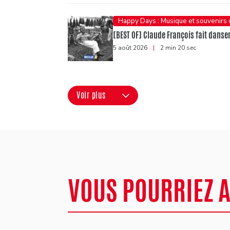
Happy Days : Musique et souvenirs
[BEST OF] Claude François fait danser 
5 août 2026
|
2 min 20 sec
Voir plus
VOUS POURRIEZ 