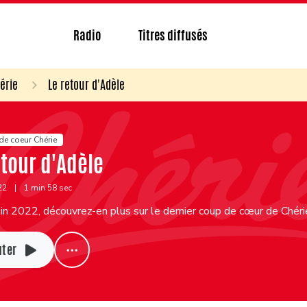
Radio
Titres diffusés
érie
Le retour d'Adèle
de coeur Chérie
etour d'Adèle
022
|
1 min 58 sec
in 2022, découvrez-en plus sur le dernier coup de cœur de Chér
uter