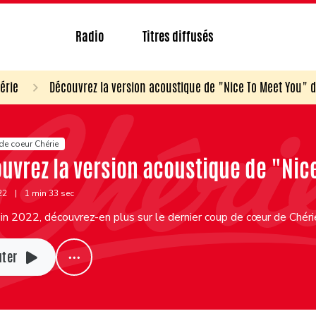
Radio
Titres diffusés
érie
Découvrez la version acoustique de "Nice To Meet You" 
de coeur Chérie
uvrez la version acoustique de "Nic
022
|
1 min 33 sec
in 2022, découvrez-en plus sur le dernier coup de cœur de Chér
uter