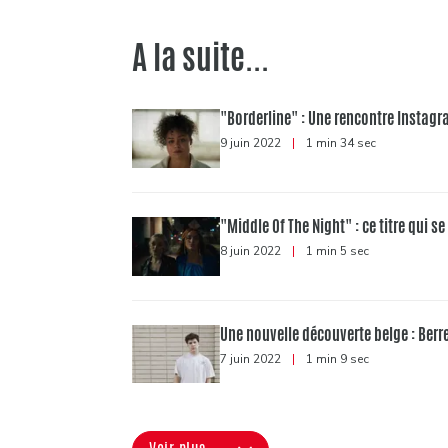
A la suite...
"Borderline" : Une rencontre Instagr
9 juin 2022
|
1 min 34 sec
"Middle Of The Night" : ce titre qui se
8 juin 2022
|
1 min 5 sec
Une nouvelle découverte belge : Berre
7 juin 2022
|
1 min 9 sec