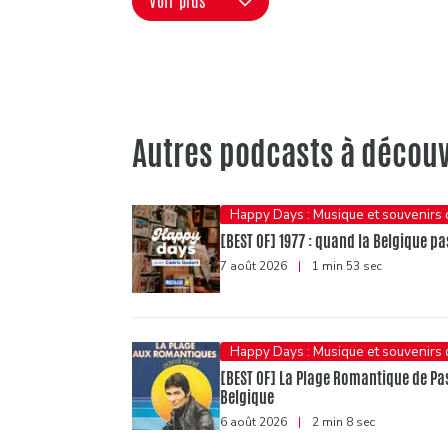
Voir plus
Autres podcasts à découv
Happy Days : Musique et souvenirs
[BEST OF] 1977 : quand la Belgique pas
7 août 2026
|
1 min 53 sec
Happy Days : Musique et souvenirs
[BEST OF] La Plage Romantique de Pasc
Belgique
6 août 2026
|
2 min 8 sec