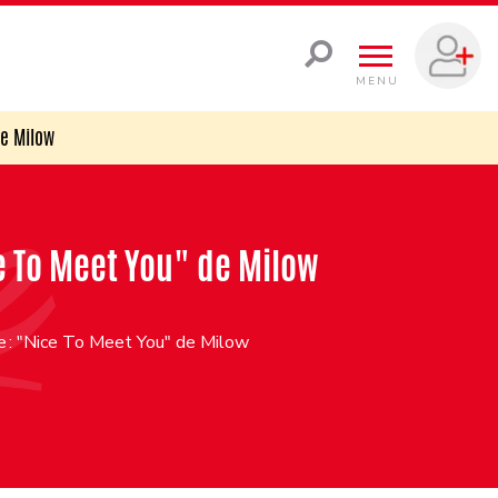
MENU
de Milow
e To Meet You" de Milow
ie : "Nice To Meet You" de Milow