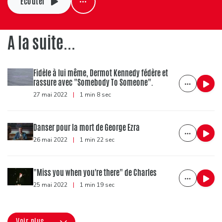
Ecouter
A la suite...
Fidèle à lui même, Dermot Kennedy fédère et
rassure avec "Somebody To Someone".
27 mai 2022
|
1 min 8 sec
Danser pour la mort de George Ezra
26 mai 2022
|
1 min 22 sec
"Miss you when you're there" de Charles
25 mai 2022
|
1 min 19 sec
Voir plus