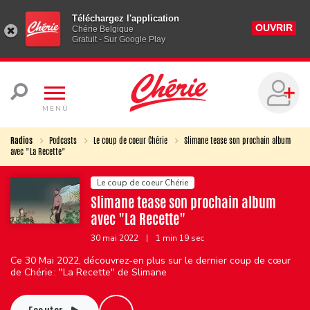
Téléchargez l'application
OUVRIR
Chérie Belgique
Gratuit - Sur Google Play
MENU
Radios
Podcasts
Le coup de coeur Chérie
Slimane tease son prochain album
avec "La Recette"
Le coup de coeur Chérie
Slimane tease son prochain album
avec "La Recette"
30 mai 2022
|
1 min 19 sec
Ce 30 Mai 2022, découvrez-en plus sur le dernier coup de cœur
de Chérie : "La Recette" de Slimane