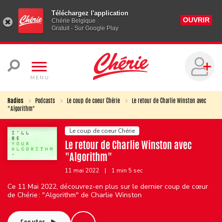
Téléchargez l'application
OUVRIR
Chérie Belgique
Gratuit - Sur Google Play
MENU
Radios
Podcasts
Le coup de coeur Chérie
Le retour de Charlie Winston avec
"Algorithm"
Le coup de coeur Chérie
Le retour de Charlie Winston avec
"Algorithm"
11 mai 2022
|
1 min 5 sec
Ce 11 Mai 2022, découvrez-en plus sur le dernier coup de cœur
de Chérie : "Algorithm" de Charlie Winston