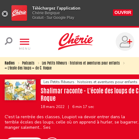
Téléchargez l'application
OUVRIR
Chérie Belgique
Gratuit - Sur Google Play
MENU
Radios
Podcasts
Les Petits Rêveurs : histoires et aventures pour enfants
« L'école des loups » de C. Roque
Les Petits Rêveurs : histoires et aventures pour enfants
Shalimar raconte - L'école des loups de C
Roque
18 mars 2022
|
6 min 17 sec
C'est la rentrée des classes, Loupiot va devoir entrer dans la
terrible écoles des loups, celle où on apprend à hurler, se bagarrer,
manger salement... Ses