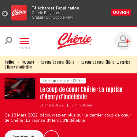
Téléchargez l'application
OUVRIR
Chérie Belgique
Gratuit - Sur Google Play
MENU
Radios
Podcasts
Le coup de coeur Chérie
Le coup de coeur Chérie : La reprise
d'Henry d'Indélébile
Le coup de coeur Chérie
Le coup de coeur Chérie : La reprise
d'Henry d'Indélébile
18 mars 2022
|
3 min 26 sec
Ce 18 Mars 2022, découvrez-en plus sur le dernier coup de cœur
de Chérie : La reprise d'Henry d'Indélébile