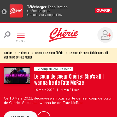
Téléchargez l'application
OUVRIR
Chérie Belgique
Gratuit - Sur Google Play
MENU
Radios
Podcasts
Le coup de coeur Chérie
Le coup de coeur Chérie She's all I
wanna be de Tate McRae
Le coup de coeur Chérie
Le coup de coeur Chérie : She's all I
wanna be de Tate McRae
10 mars 2022
|
4 min 31 sec
Ce 10 Mars 2022, découvrez-en plus sur le dernier coup de cœur
de Chérie : She's all I wanna be de Tate McRae