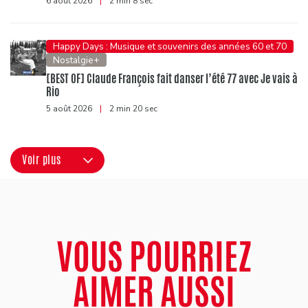
6 août 2026
|
2 min 8 sec
Happy Days : Musique et souvenirs des années 60 et 70
Nostalgie+
[BEST OF] Claude François fait danser l’été 77 avec Je vais à
Rio
5 août 2026
|
2 min 20 sec
Voir plus
VOUS POURRIEZ
AIMER AUSSI