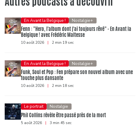
Autres podcasts à découvrir
En Avant la Belgique !
Nostalgie+
Fenn : "Hero, l'album dont j'ai toujours rêvé" - En Avant la
Belgique ! avec Frédéric Maltesse
10 août 2026
|
2 min 19 sec
En Avant la Belgique !
Nostalgie+
Funk, Soul et Pop : Fen prépare son nouvel album avec une
touche plus dansante
10 août 2026
|
2 min 18 sec
Le portrait
Nostalgie
Phil Collins révèle être passé près de la mort
5 août 2026
|
3 min 45 sec