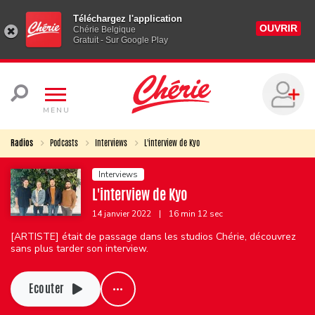
Téléchargez l'application
OUVRIR
Chérie Belgique
Gratuit - Sur Google Play
MENU
Radios
Podcasts
Interviews
L'interview de Kyo
Interviews
L'interview de Kyo
14 janvier 2022
|
16 min 12 sec
[ARTISTE] était de passage dans les studios Chérie, découvrez
sans plus tarder son interview.
Ecouter