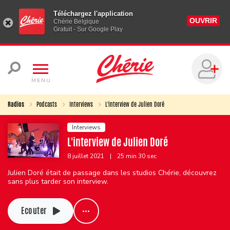
Téléchargez l'application
OUVRIR
Chérie Belgique
Gratuit - Sur Google Play
MENU
Radios
Podcasts
Interviews
L'interview de Julien Doré
Interviews
L'interview de Julien Doré
8 juillet 2021
|
25 min 30 sec
Julien Doré était de passage dans les studios Chérie, découvrez
sans plus tarder son interview.
Ecouter