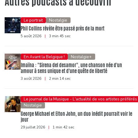
Autres podcasts à découvrir
Le portrait
Nostalgie
Phil Collins révèle être passé près de la mort
5 août 2026
|
3 min 45 sec
En Avant la Belgique !
Nostalgie+
Imaïna : "Sirena del desamor", une chanson née d'un
amour à sens unique et d'une quête de liberté
3 août 2026
|
2 min 14 sec
Le journal de la Musique - L'actualité de vos artistes préférés
Nostalgie
George Michael et Elton John, un duo inédit pourrait voir le
jour
29 juillet 2026
|
1 min 42 sec