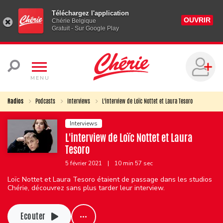
Téléchargez l'application
OUVRIR
Chérie Belgique
Gratuit - Sur Google Play
MENU
Radios
Podcasts
Interviews
L'interview de Loïc Nottet et Laura Tesoro
Interviews
L'interview de Loïc Nottet et Laura
Tesoro
5 février 2021
|
10 min 57 sec
Loïc Nottet et Laura Tesoro étaient de passage dans les studios
Chérie, découvrez sans plus tarder leur interview.
Ecouter