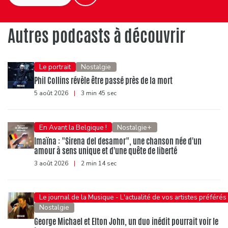
Autres podcasts à découvrir
Le portrait
Nostalgie
Phil Collins révèle être passé près de la mort
5 août 2026
|
3 min 45 sec
En Avant la Belgique !
Nostalgie+
Imaïna : "Sirena del desamor", une chanson née d'un
amour à sens unique et d'une quête de liberté
3 août 2026
|
2 min 14 sec
Le journal de la Musique - L'actualité de vos artistes préférés
Nostalgie
George Michael et Elton John, un duo inédit pourrait voir le