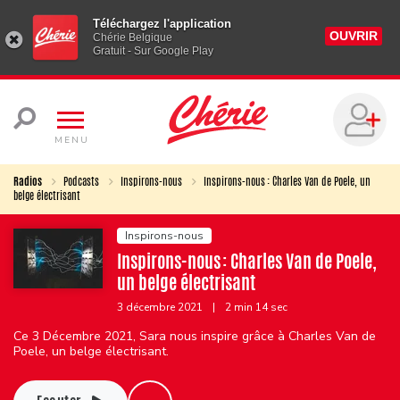
Téléchargez l'application
OUVRIR
Chérie Belgique
Gratuit - Sur Google Play
MENU
Radios
Podcasts
Inspirons-nous
Inspirons-nous : Charles Van de Poele, un
belge électrisant
Inspirons-nous
Inspirons-nous : Charles Van de Poele,
un belge électrisant
3 décembre 2021
|
2 min 14 sec
Ce 3 Décembre 2021, Sara nous inspire grâce à Charles Van de
Poele, un belge électrisant.