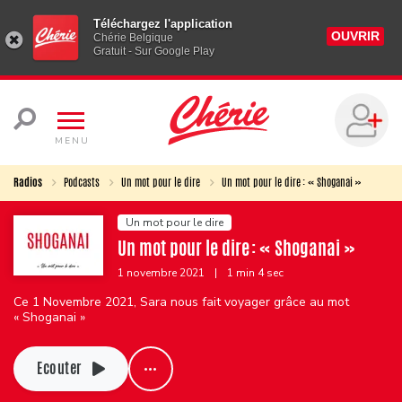
Téléchargez l'application
OUVRIR
Chérie Belgique
Gratuit - Sur Google Play
MENU
Radios
Podcasts
Un mot pour le dire
Un mot pour le dire : « Shoganai »
Un mot pour le dire
Un mot pour le dire : « Shoganai »
1 novembre 2021
|
1 min 4 sec
Ce 1 Novembre 2021, Sara nous fait voyager grâce au mot
« Shoganai »
Ecouter