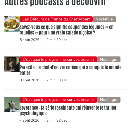
Autres podcasts à découvrir
Les Détours de France du Chef Albert
Nostalgie
Savez-vous ce que signifie couper des légumes « en
rouelles » pour une vraie salade niçoise ?
8 août 2026
|
2 min 59 sec
C'est quoi le programme sur vos écrans?
Nostalgie
Parasite : le chef-d'œuvre coréen qui a conquis le monde
entier
8 août 2026
|
2 min 30 sec
C'est quoi le programme sur vos écrans?
Nostalgie
Severance : la série fascinante qui réinvente le thriller
psychologique
7 août 2026
|
2 min 38 sec