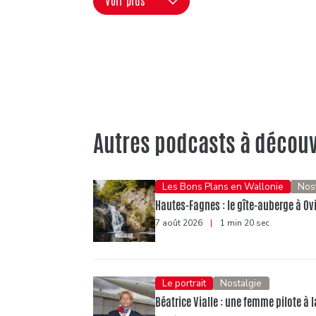
Voir plus
Autres podcasts à découv
Les Bons Plans en Wallonie
Nos
Hautes-Fagnes : le gîte-auberge à Ov
7 août 2026
|
1 min 20 sec
Le portrait
Nostalgie
Béatrice Vialle : une femme pilote à l