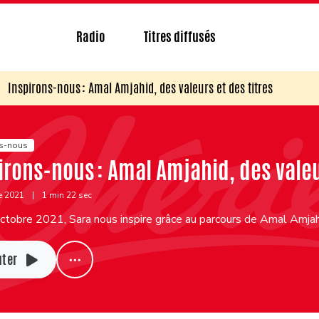
Radio
Titres diffusés
Inspirons-nous : Amal Amjahid, des valeurs et des titres
ns-nous
irons-nous : Amal Amjahid, des valeu
e 2021
|
1 min 22 sec
tobre 2021, Sara nous inspire grâce au parcours de Amal Amjahi
uter