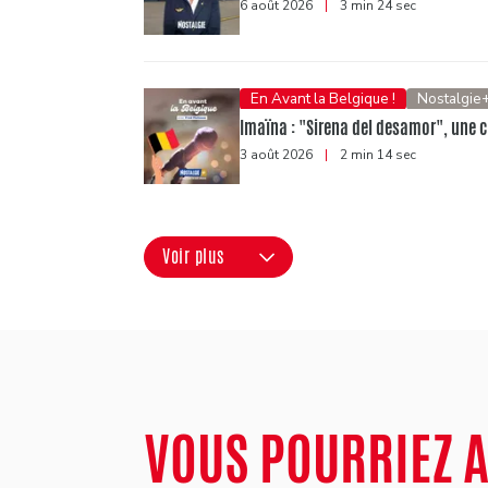
6 août 2026
|
3 min 24 sec
En Avant la Belgique !
Nostalgie
Imaïna : "Sirena del desamor", une c
3 août 2026
|
2 min 14 sec
Voir plus
VOUS POURRIEZ 