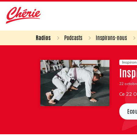
Radios
Podcasts
Inspirons-nous
Inspiro
Insp
22 octobr
Ce 22 Oc
Eco