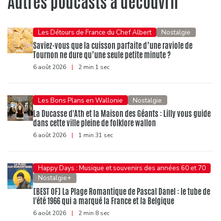
Autres podcasts à découvrir
Les Détours de France du Chef Albert
Nostalgie
Saviez-vous que la cuisson parfaite d’une raviole de
Tournon ne dure qu’une seule petite minute ?
6 août 2026
|
2 min 1 sec
Les Bons Plans en Wallonie
Nostalgie
La Ducasse d'Ath et la Maison des Géants : Lilly vous guide
dans cette ville pleine de folklore wallon
6 août 2026
|
1 min 31 sec
Happy Days : Musique et souvenirs des années 60 et 70
Nostalgie+
[BEST OF] La Plage Romantique de Pascal Danel : le tube de
l'été 1966 qui a marqué la France et la Belgique
6 août 2026
|
2 min 8 sec