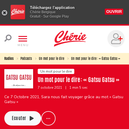
Téléchargez l'application
OUVRIR
Chérie Belgique
Gratuit - Sur Google Play
MENU
Radios
Podcasts
Un mot pour le dire
Un mot pour le dire : « Gatsu Gatsu »
Un mot pour le dire
Un mot pour le dire : « Gatsu Gatsu »
7 octobre 2021
|
1 min 5 sec
Ce 7 Octobre 2021, Sara nous fait voyager grâce au mot « Gatsu
Gatsu »
Ecouter