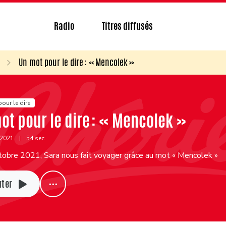
Radio
Titres diffusés
Un mot pour le dire : « Mencolek »
our le dire
ot pour le dire : « Mencolek »
 2021
|
54 sec
tobre 2021, Sara nous fait voyager grâce au mot « Mencolek »
uter