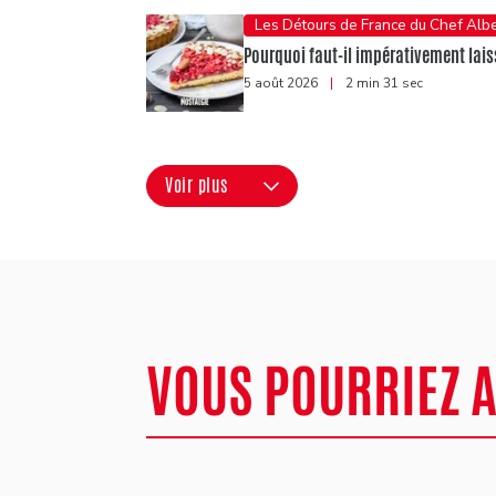
Les Détours de France du Chef Albe
Pourquoi faut-il impérativement laiss
5 août 2026
|
2 min 31 sec
Voir plus
VOUS POURRIEZ 