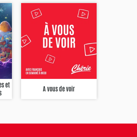
es et
A vous de voir
s