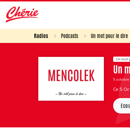
Radios
Podcasts
Un mot pour le dire
Un mot p
Un m
5 octobre
Ce 5 Oc
Eco